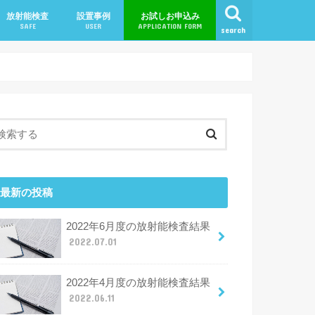
放射能検査
設置事例
お試しお申込み
SAFE
USER
APPLICATION FORM
search
ン
ャンペーン
最新の投稿
2022年6月度の放射能検査結果
2022.07.01
2022年4月度の放射能検査結果
2022.06.11