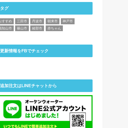
タグ
おすすめ
三田市
丹波市
朝来市
神戸市
福知山市
篠山市
綾部市
赤ちゃん
更新情報をFBでチェック
追加注文はLINEチャットから