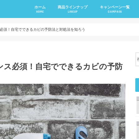
ホーム
商品ラインナップ
キャンペーン一覧
HOME
LINEUP
CAMPAIN
ウォーターサーバー
ミネラルウォーター
お試しキャンペーン
お友達紹介キャンペー
乗り換えキャンペーン
公式LINEアカウントキ
必須！自宅でできるカビの予防法と対処法を知ろう
ンス必須！自宅でできるカビの予防