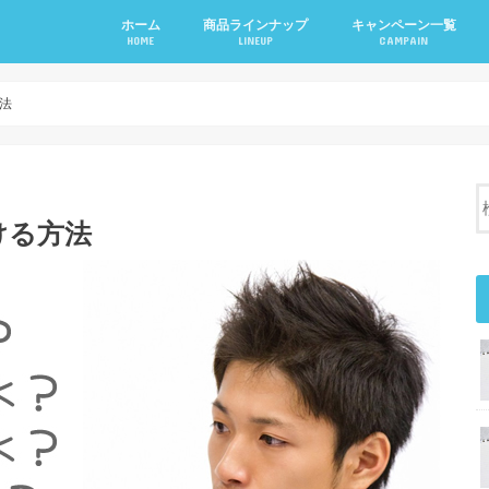
ホーム
商品ラインナップ
キャンペーン一覧
HOME
LINEUP
CAMPAIN
ウォーターサーバー
ミネラルウォーター
お試しキャンペーン
お友達紹介キャンペー
乗り換えキャンペーン
公式LINEアカウントキ
法
ける方法