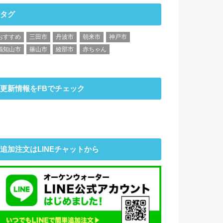
タグ
おすすめ
三田市
丹波市
朝来市
神戸市
福知山市
篠山市
綾部市
赤ちゃん
更新情報をFBでチェック
追加注文はLINEチャットから