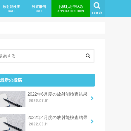
放射能検査
設置事例
お試しお申込み
SAFE
USER
APPLICATION FORM
search
ン
ャンペーン
最新の投稿
2022年6月度の放射能検査結果
2022.07.01
2022年4月度の放射能検査結果
2022.06.11