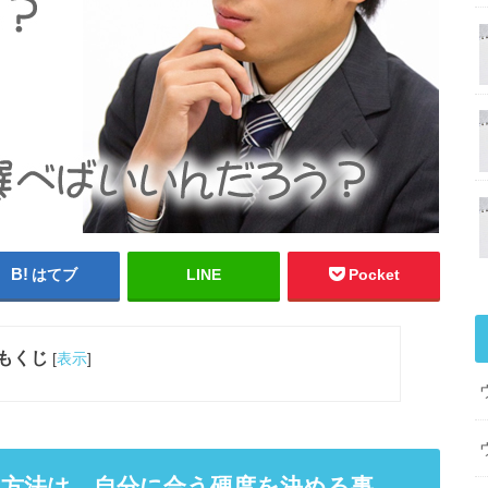
はてブ
LINE
Pocket
もくじ
[
表示
]
方法は、自分に合う硬度を決める事