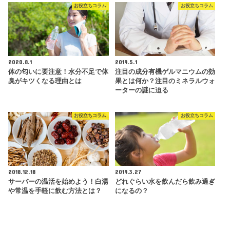
お役立ちコラム
お役立ちコラム
2020.8.1
2019.5.1
体の匂いに要注意！水分不足で体
注目の成分有機ゲルマニウムの効
臭がキツくなる理由とは
果とは何か？注目のミネラルウォ
ーターの謎に迫る
お役立ちコラム
お役立ちコラム
2018.12.18
2019.3.27
サーバーの温活を始めよう！白湯
どれぐらい水を飲んだら飲み過ぎ
や常温を手軽に飲む方法とは？
になるの？