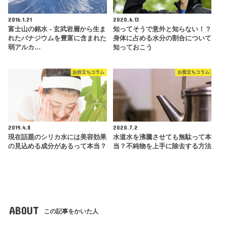
2016.1.21
2020.6.13
富士山の銘水 - 玄武岩層から生ま
知ってそうで意外と知らない！？
れたバナジウムを豊富に含まれた
身体に占める水分の割合について
弱アルカ…
知っておこう
お役立ちコラム
お役立ちコラム
2019.4.8
2020.7.2
現在話題のシリカ水には美容効果
水道水を沸騰させても無駄って本
の見込める成分があるって本当？
当？不純物を上手に除去する方法
ABOUT
この記事をかいた人