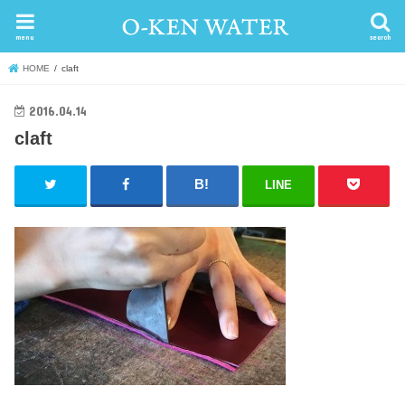
menu
search
HOME
claft
2016.04.14
claft
LINE