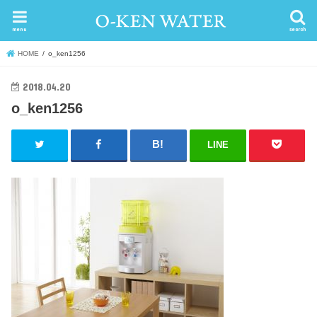
menu
search
HOME
o_ken1256
2018.04.20
o_ken1256
LINE