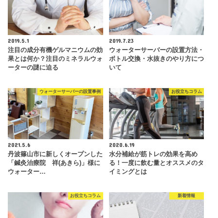
2019.5.1
2019.7.23
注目の成分有機ゲルマニウムの効
ウォーターサーバーの設置方法・
果とは何か？注目のミネラルウォ
ボトル交換・水抜きのやり方につ
ーターの謎に迫る
いて
ウォーターサーバーの設置事例
お役立ちコラム
2021.5.6
2020.6.19
丹波篠山市に新しくオープンした
水分補給が筋トレの効果を高め
「鍼灸治療院 祥(あきら)」様に
る！一度に飲む量とオススメのタ
ウォーター…
イミングとは
お役立ちコラム
新着情報