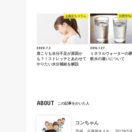
お役立ちコラム
お役立ち
2020.7.3
2016.1.27
肩こりも水分不足が原因か
ミネラルウォーターの
も？！ストレッチとあわせて
軟水の違いについて
やりたい水分補給を解説
ABOUT
この記事をかいた人
コンちゃん
35歳。兵庫県生まれ。 2012