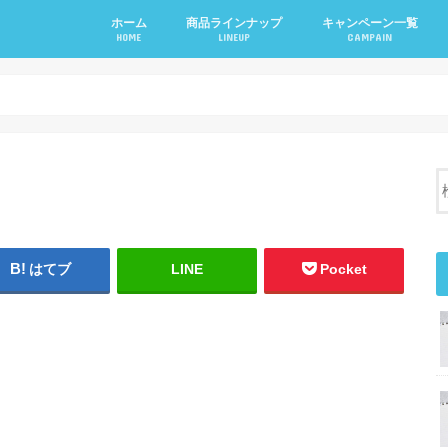
ホーム
商品ラインナップ
キャンペーン一覧
HOME
LINEUP
CAMPAIN
ウォーターサーバー
ミネラルウォーター
お試しキャンペーン
お友達紹介キャンペー
乗り換えキャンペーン
公式LINEアカウントキ
はてブ
LINE
Pocket