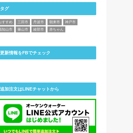
タグ
おすすめ
三田市
丹波市
朝来市
神戸市
福知山市
篠山市
綾部市
赤ちゃん
更新情報をFBでチェック
追加注文はLINEチャットから