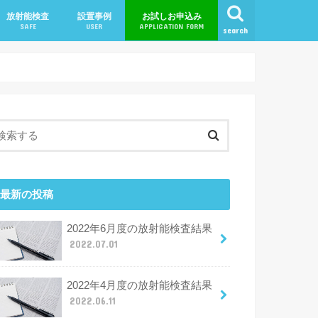
放射能検査
設置事例
お試しお申込み
SAFE
USER
APPLICATION FORM
search
ン
ャンペーン
最新の投稿
2022年6月度の放射能検査結果
2022.07.01
2022年4月度の放射能検査結果
2022.06.11