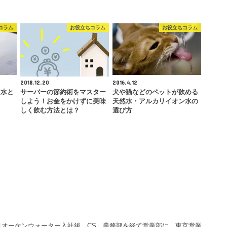
コラム
お役立ちコラム
お役立ちコラム
2018.12.20
2016.4.12
硬水と
サーバーの節約術をマスター
犬や猫などのペットが飲める
しよう！お金をかけずに美味
天然水・アルカリイオン水の
しく飲む方法とは？
選び方
年5月オーケンウォーター入社後、CS、業務部を経て営業部に。東京営業